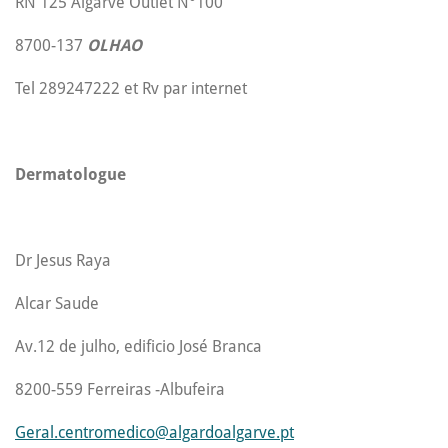
RN 125 Algarve Outlet N°100
8700-137
OLHAO
Tel 289247222 et Rv par internet
Dermatologue
Dr Jesus Raya
Alcar Saude
Av.12 de julho, edificio José Branca
8200-559 Ferreiras -Albufeira
Geral.centromedico@algardoalgarve.pt