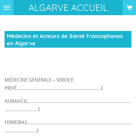
ALGARVE ACCUEIL
Passer
au
contenu
principal
Médecins et Acteurs de Santé francophones
en Algarve
MÉDECINE GÉNÉRALE – SERVICE
PRIVÉ.................................................................... 2
ALMANCIL.....................................................................................
.......................... 2
FERREIRAS......................................................................................
......................... 2