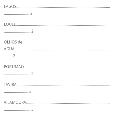
LAGOS............................................................................................
......................... 2
LOULE............................................................................................
.......................... 2
OLHOS de
AGUA..............................................................................................
........ 2
PORTIMAO....................................................................................
.......................... 2
TAVIRA............................................................................................
........................ 3
VILAMOURA..................................................................................
.......................... 3