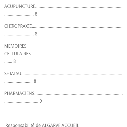
ACUPUNCTURE.............................................................................
.......................... 8
CHIROPRAXIE................................................................................
.......................... 8
MEMOIRES
CELLULAIRES.................................................................................
....... 8
SHIATSU.........................................................................................
......................... 8
PHARMACIENS..............................................................................
.............................. 9
Responsabilité de ALGARVE ACCUEIL