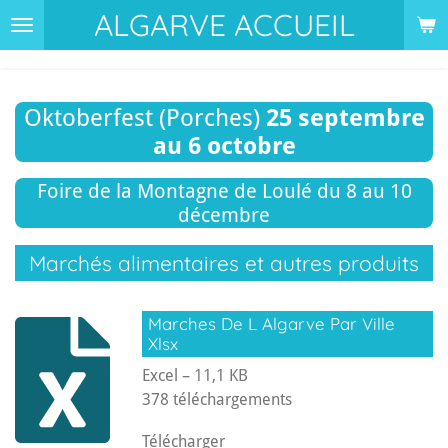
ALGARVE ACCUEIL
Passer
au
contenu
principal
Oktoberfest (Porches)
25 septembre
au 6 octobre
Foire de la Montagne de Loulé du 8 au 10
décembre
Marchés alimentaires et autres produits
Marches De L Algarve Par Ville
Xlsx
Excel – 11,1 KB
378 téléchargements
Télécharger