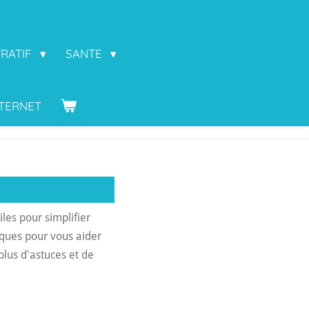
TRATIF
SANTE
NTERNET
les pour simplifier
iques pour vous aider
plus d'astuces et de