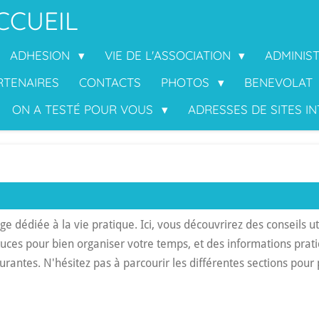
CCUEIL
ADHESION
VIE DE L'ASSOCIATION
ADMINIS
RTENAIRES
CONTACTS
PHOTOS
BENEVOLAT
ON A TESTÉ POUR VOUS
ADRESSES DE SITES I
 dédiée à la vie pratique. Ici, vous découvrirez des conseils uti
tuces pour bien organiser votre temps, et des informations prat
antes. N'hésitez pas à parcourir les différentes sections pour 