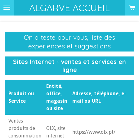
ALGARVE ACCUEIL
Passer
au
contenu
principal
On a testé pour vous, liste des
expériences et suggestions
Sites Internet - ventes et services en
ligne
Entité,
Produit ou
office,
Adresse, téléphone, e-
Service
magasin
mail ou URL
ou site
Ventes
produits de
OLX, site
https://www.olx.pt/
consommation
internet