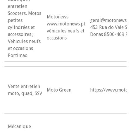
entretien
Scooters, Motos
Motonews
petites
geral@motonews.pt
www.motonews.pt
cylindrées et
453 Rua do Vale St
véhicules neufs et
accessoires ;
Donas 8500-469 Po
occasions
Véhicules neufs
et occasions
Portimao
Vente entretien
Moto Green
https://www.motog
moto, quad, SSV
Mécanique