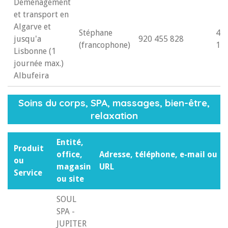
Déménagement
et transport en
Algarve et
Stéphane
4/5
jusqu'a
920 455 828
(francophone)
14
Lisbonne (1
journée max.)
Albufeira
Soins du corps, SPA, massages, bien-être,
relaxation
Entité,
Produit
office,
Adresse, téléphone, e-mail ou
ou
magasin
URL
Service
ou site
SOUL
SPA -
JUPITER