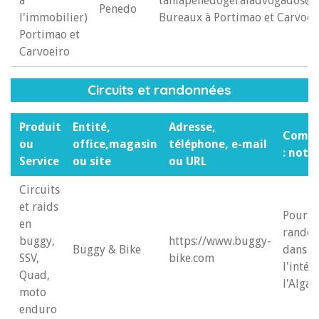
à
taniapenedogeraladvogados@
Penedo
l'immobilier)
Bureaux à Portimao et Carvoei
Portimao et
Carvoeiro
Circuits et randonnées
Produit
Entité,
Adresse,
Comme
ou
office,magasin
téléphone, e-mail
: note
Service
ou site
ou URL
Circuits
et raids
Pour d
en
randon
buggy,
https://www.buggy-
Buggy & Bike
dans
SSV,
bike.com
l'intér
Quad,
l'Algar
moto
enduro