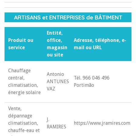
ARTISANS et ENTREPRISES de BÂTIMENT
Entité,
Produit ou
office,
Adresse, téléphone, e-
service
magasin
mail ou URL
ou site
Chauffage
Antonio
central,
Tél. 966 046 496
ANTUNES
climatisation,
Portimão
VAZ
énergie solaire
Vente,
dépannage
J.
climatisation,
https://www.jramires.com
RAMIRES
chauffe-eau et