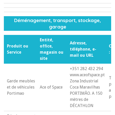
Déménagement, transport, stockage,
garage
Entité,
Adresse,
Produit ou
office,
Co
téléphone, e-
Service
magasin ou
: N
mail ou URL
site
+351 282 432 294
www.aceofspace.pt
To
Garde meubles
Zona Industrial
par
et de véhicules
Ace of Space
Coca Maravilhas
ang
Portimao
PORTIMÃO. A 150
por
mètres de
DÉCATHLON