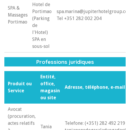
Hotel de
SPA &
Portimao
spa.marina@jupiterhotelgroup.co
Massages
(Parking
Tel +351 282 002 204
Portimao
de
l'Hotel)
SPA en
sous-sol
Professions juridiques
Entité,
Produit ou
office,
Adresse, téléphone, e-mail o
Service
magasin
ou site
Avocat
(procuration,
actes relatifs
Telefone: (+351) 282 492 219
Tania