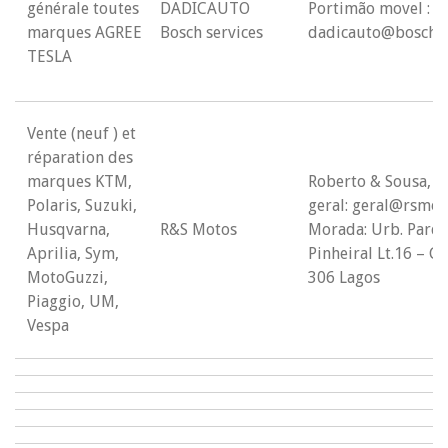
générale toutes
DADICAUTO
Portimão movel : 9
marques AGREE
Bosch services
dadicauto@boschca
TESLA
Vente (neuf ) et
réparation des
marques KTM,
Roberto & Sousa, M
Polaris, Suzuki,
geral: geral@rsmot
Husqvarna,
R&S Motos
Morada: Urb. Parq
Aprilia, Sym,
Pinheiral Lt.16 – C
MotoGuzzi,
306 Lagos
Piaggio, UM,
Vespa