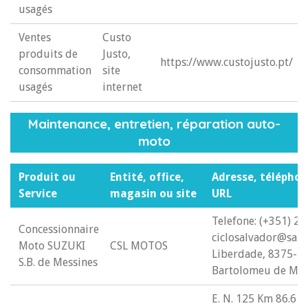
usagés
Ventes
Custo
produits de
Justo,
https://www.custojusto.pt/
consommation
site
usagés
internet
Maintenance, entretien, réparation auto-
moto
Produit ou
Entité, office,
Adresse, téléphon
Service
magasin ou site
URL
Telefone: (+351) 2
Concessionnaire
ciclosalvador@sapo
Moto SUZUKI
CSL MOTOS
Liberdade, 8375-1
S.B. de Messines
Bartolomeu de Mes
E. N. 125 Km 86.6 Sí