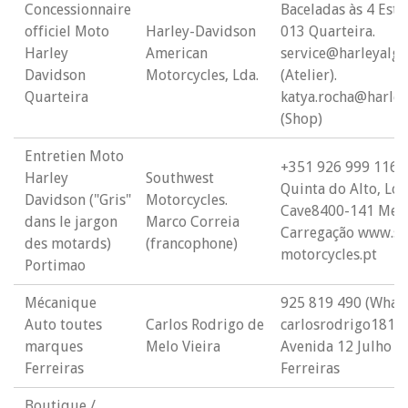
Concessionnaire
Baceladas às 4 Estr
officiel Moto
Harley-Davidson
013 Quarteira.
Harley
American
service@harleyalg
Davidson
Motorcycles, Lda.
(Atelier).
Quarteira
katya.rocha@harle
(Shop)
Entretien Moto
+351 926 999 116 
Harley
Southwest
Quinta do Alto, Lot
Davidson ("Gris"
Motorcycles.
Cave8400-141 Mexi
dans le jargon
Marco Correia
Carregação www.so
des motards)
(francophone)
motorcycles.pt
Portimao
Mécanique
925 819 490 (What
Auto toutes
Carlos Rodrigo de
carlosrodrigo181
marques
Melo Vieira
Avenida 12 Julho 
Ferreiras
Ferreiras
Boutique /