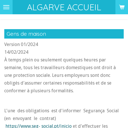
ALGARVE ACCUEIL
Passer
au
contenu
principal
Gens de maison
Version 01/2024
14/02/2024
À temps plein ou seulement quelques heures par
semaine, tous les travailleurs domestiques ont droit à
une protection sociale. Leurs employeurs sont donc
obligés d'assumer certaines responsabilités et de se
conformer à plusieurs formalités.
L'une des obligations est d'informer Segurança Social
(en envoyant le contrat)
https://www.seg-
social.pt/inicio
et d'effectuer les