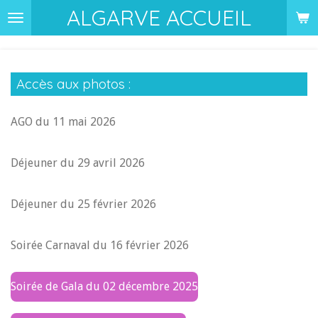
ALGARVE ACCUEIL
Passer
au
contenu
principal
Accès aux photos :
AGO du 11 mai 2026
Déjeuner du 29 avril 2026
Déjeuner du 25 février 2026
Soirée Carnaval du 16 février 2026
Soirée de Gala du 02 décembre 2025